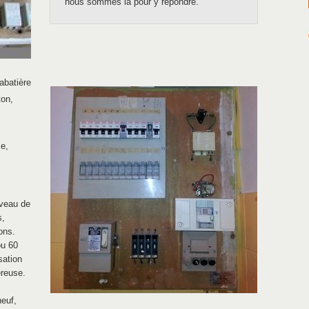
nous sommes là pour y répondre.
abatière
ton,
e,
iveau de
s,
ons.
ou 60
sation
ereuse.
neuf,